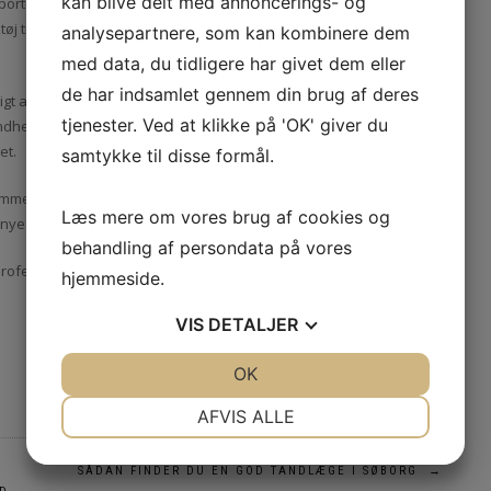
kan blive delt med annoncerings- og
nsportere dem til din nye bolig og hjælpe med at pakke ud, når du er
j til at flytte store og tunge genstande, såsom møbler og
analysepartnere, som kan kombinere dem
med data, du tidligere har givet dem eller
de har indsamlet gennem din brug af deres
gtigt at overveje omkostningerne. Priserne kan variere afhængigt af
tjenester. Ved at klikke på 'OK' giver du
indhente tilbud fra flere forskellige firmaer, så du kan sammenligne
et.
samtykke til disse formål.
emmere og mindre stressende. Ved at overlade flytteopgaven til
Læs mere om vores brug af cookies og
 nye bolig og undgå besværet ved at håndtere flytningen selv.
behandling af persondata på vores
rofessionelt flyttefirma. Det vil spare dig tid, besvær og stress, og
hjemmeside.
VIS
DETALJER
JA
NEJ
OK
JA
NEJ
NØDVENDIGE
PRÆFERENCER
AFVIS ALLE
JA
NEJ
JA
NEJ
SÅDAN FINDER DU EN GOD TANDLÆGE I SØBORG
→
MARKETING
STATISTIK