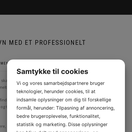
VN MED ET PROFESSIONELT
MMENTS
|
UNCATEGORIZED
Samtykke til cookies
skal flytte til en ny bolig i byen. Flytning kan være en stressende
Vi og vores samarbejdspartnere bruger
elt flyttefirma kan du spare tid og undgå besværet.
teknologier, herunder cookies, til at
indsamle oplysninger om dig til forskellige
finde et firma, der har erfaring og ekspertise inden for flytning i
 trange opgange, så det er vigtigt at vælge et firma, der har
formål, herunder: Tilpasning af annoncering,
bedre brugeroplevelse, funktionalitet,
statistik og marketing. Disse oplysninger
re, der kan håndtere alle aspekter af din flytning. De vil være i