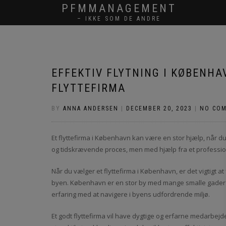
PFMMANAGEMENT
– IKKE SOM DE ANDRE
EFFEKTIV FLYTNING I KØBENHA
FLYTTEFIRMA
BY
ANNA ANDERSEN
|
DECEMBER 20, 2023
|
NO CO
Et flyttefirma i København kan være en stor hjælp, når du 
og tidskrævende proces, men med hjælp fra et profession
Når du vælger et flyttefirma i København, er det vigtigt at 
byen. København er en stor by med mange smalle gader og
erfaring med at navigere i byens udfordrende miljø.
Et godt flyttefirma vil have dygtige og erfarne medarbejde