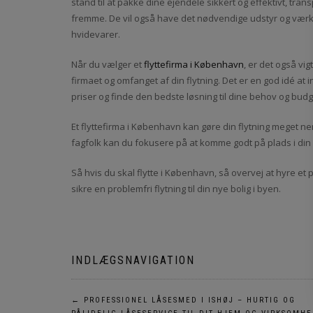
stand til at pakke dine ejendele sikkert og effektivt, tra
fremme. De vil også have det nødvendige udstyr og værktø
hvidevarer.
Når du vælger et
flyttefirma i København
, er det også vi
firmaet og omfanget af din flytning. Det er en god idé at 
priser og finde den bedste løsning til dine behov og budg
Et flyttefirma i København kan gøre din flytning meget n
fagfolk kan du fokusere på at komme godt på plads i din
Så hvis du skal flytte i København, så overvej at hyre et p
sikre en problemfri flytning til din nye bolig i byen.
INDLÆGSNAVIGATION
←
PROFESSIONEL LÅSESMED I ISHØJ – HURTIG OG