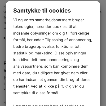
Når du står og mangler en pålidelig låsesmed på Vesterbro, er det
Samtykke til cookies
vigtigt at vælge en professionel, der kan hjælpe dig hurtigt og sikkert.
En låsesmed på Vesterbro tilbyder en bred vifte af tjenester, der
Vi og vores samarbejdspartnere bruger
sikrer, at både private hjem og virksomheder har optimale låse- og
teknologier, herunder cookies, til at
sikkerhedsløsninger. Uanset om du har mistet dine nøgler, har […]
indsamle oplysninger om dig til forskellige
Read more
formål, herunder: Tilpasning af annoncering,
bedre brugeroplevelse, funktionalitet,
statistik og marketing. Disse oplysninger
kan blive delt med annoncerings- og
PROFESSIONEL OG FLEKSIBEL
analysepartnere, som kan kombinere dem
RENGØRING I NYKØBING FALSTER TIL
med data, du tidligere har givet dem eller
PRIVATE OG VIRKSOMHEDER
de har indsamlet gennem din brug af deres
BY
ANNA ANDERSEN
|
OKTOBER 8, 2025
|
NO COMMENTS
|
tjenester. Ved at klikke på 'OK' giver du
UNCATEGORIZED
samtykke til disse formål.
Når man søger professionel rengøring i Nykøbing Falster, er det